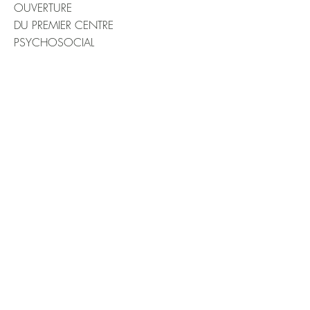
OUVERTURE
DU PREMIER CENTRE
PSYCHOSOCIAL
Nous contacter
15 rue de la Fontaine du Roi
Paris, France 75011
Afghanistan Libre est membre du
GROUPE SOS