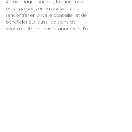
Après chaque session, les hommes
et les garçons ont la possibilité de
rencontrer en privé le conseiller et de
bénéficier eux aussi, de soins de
santé mentale ciblés et appropriés. En
2020:
400
hommes et garçons ont participé à
des Ateliers mensuels avec un
conseiller psychosocial en 2020
36
hommes ont bénéficié d'un soin ciblé
en santé mentale en 2020